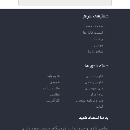
فریدون و دو خواهر به نامهای
پوران و گلوریا
دسترسی سریع
صفحه نخست
لیست فایل ها
راهنما
قوانین
تماس با ما
دسته بندی ها
علوم انسانی
علوم پایه
علوم پزشکی
عمومی
فنی مهندسی
قالب سایت
نرم افزار
نظامی
وب و برنامه نویسی
کارآفرینی
کتاب
به ما اعتماد کنید
تمامي كالاها و خدمات اين فروشگاه، حسب مورد داراي