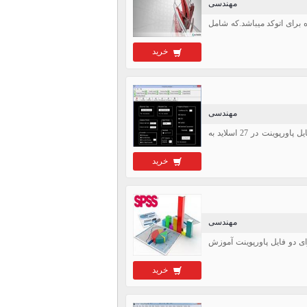
مهندسی
حاوی یک فایل به صورت zip دارای بلوک های آماده برای اتوکد میباشد.که شامل
خرید
مهندسی
پاورپوینت مدل ریز مقیاس نمایی SDSM - در حجم 27 اسلاید، فرمت pptx، فایل دانلودی حاوی یک فایل پاورپوینت در 27 اسلاید به
خرید
مهندسی
ودی حاوی یک فایل زیپ دارای دو فایل پاورپوینت آموزش
خرید