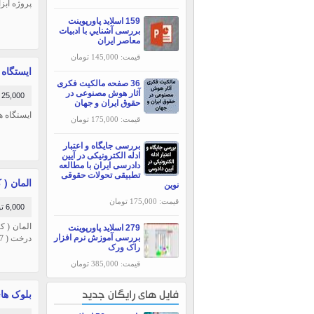
پروژه ابزارهای کن
159 اسلاید پاورپوینت
بررسی آشنايي با ادبيات
معاصر ايران
قیمت: 145,000 تومان
ایستگاه ها
36 صفحه مالکیت فکری
آثار هوش مصنوعی در
25,000 تومان
حقوق ایران و جهان
ایستگاه های 
قیمت: 175,000 تومان
بررسی جایگاه و اعتبار
ادله الکترونیکی در آیین
دادرسی ایران با مطالعه
تطبیقی تحولات حقوقی
المان (
نوین
قیمت: 175,000 تومان
6,000 تومان
279 اسلاید پاورپوینت
بررسی آموزش نرم افزار
درخت ( 37 نوع درخت و گل) آماده اسکچاپ میباشد.
راک ورک
قیمت: 385,000 تومان
بلوک های
فایل های رایگان جدید