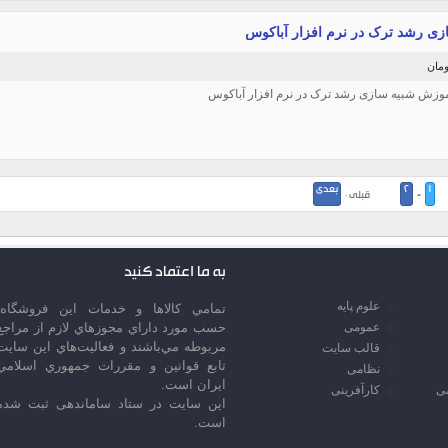
زی رشد ترک در نرم افزار آباکوس
1
2
بعدی
-
قبلی ·
به ما اعتماد کنید
علوم پایه
تمامي كالاها و خدمات اين فروشگاه،
عمومی
حسب مورد داراي مجوزهاي لازم از مراجع
مربوطه مي‌باشند و فعاليت‌هاي اين سايت
قالب سایت
تابع قوانين و مقررات جمهوري اسلامي
نظامی
ايران است.
سی
کارآفرینی
این سایت در ستاد ساماندهی ثبت شده
است.