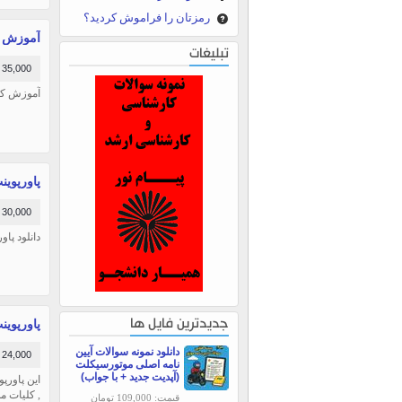
رمزتان را فراموش کردید؟
آموزش نرم افزار EES - د
تبلیغات
35,000 تومان
آموزش کارب
پاورپوینت ا
30,000 تومان
دانلود پاور
پاورپوینت مدي
جدیدترین فایل ها
دانلود نمونه سوالات آیین
24,000 تومان
نامه اصلی موتورسیکلت
(آپدیت جدید + با جواب)
, کلیات م
قیمت: 109,000 تومان