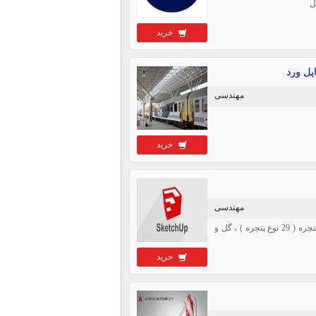
خرید
مهندسی
خرید
مهندسی
المان ( کامپوننت) های اسکچاپ، فایل دانلودی حاوی یک فایل zip شامل المان ( کامپوننت/سابجکت) پنچره ( 29 نوع پنجره ) ، گل و
خرید