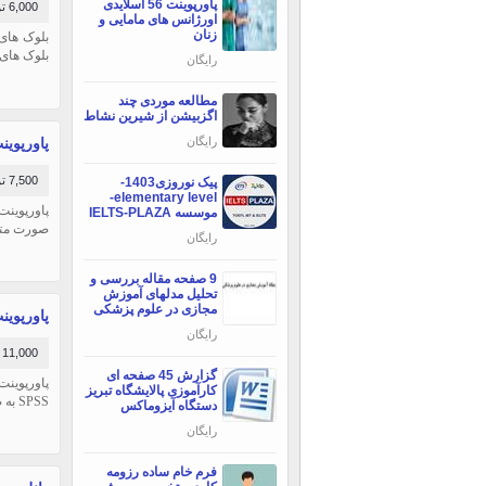
پاورپوینت 56 اسلایدی
6,000 تومان
اورژانس های مامایی و
زنان
بلوک های آ
رایگان
مطالعه موردی چند
اگزبیشن از شیرین نشاط
پاورپوینت مدل ری
رایگان
7,500 تومان
پیک نوروزی1403-
elementary level-
موسسه IELTS-PLAZA
صورت متنی هم
رایگان
9 صفحه مقاله بررسی و
تحلیل مدلهای آموزش
مجازی در علوم پزشکی
پاورپوینت آموزش SPSS - د
رایگان
11,000 تومان
گزارش 45 صفحه ای
کارآموزی پالایشگاه تبریز
SPSS به صورت متنی همراه با عکس میباشد.
دستگاه آیزوماکس
رایگان
فرم خام ساده رزومه