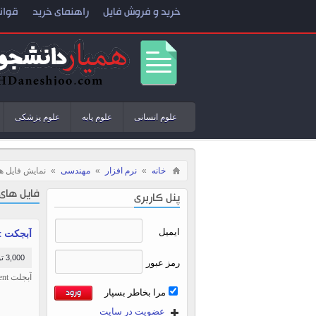
خرید و فروش فایل
راهنمای خرید
قوان
علوم انسانی
علوم پایه
علوم پزشکی
خانه
»
نرم افزار
»
مهندسی
»
نمایش فایل ها
فایل های
پنل کاربری
ایمیل
آبجکت Revit درخت 2 بعدی
3,000 تومان
رمز عبور
آبجلت Detail Component
مرا بخاطر بسپار
عضویت در سایت