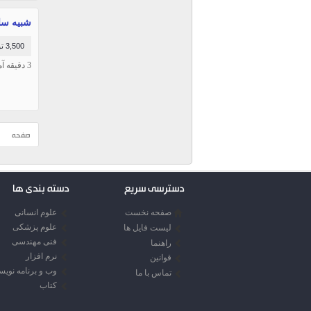
شبیه سا
3,500 تومان
3 دقیقه آموزش شبیه سازی رشد ترک در نرم افزار آباکوس
صفحه
دسترسی سریع
دسته بندی ها
صفحه نخست
علوم انسانی
علوم پزشکی
لیست فایل ها
فنی مهندسی
راهنما
نرم افزار
قوانین
وب و برنامه نوی
تماس با ما
کتاب