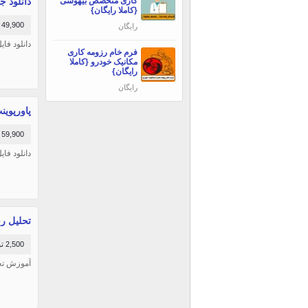
کاری متخصص بیهوشی
دانلود جزوه
{کاملا رایگان}
49,900 تومان
رایگان
دانلود فایل ورد جزو
فرم خام رزومه کاری
مکانیک خودرو {کاملا
رایگان}
رایگان
پاورپوینت درس
59,900 تومان
دانلود فایل پاورپ
تحلیل ر
2,500 تومان
آموزش تحلی