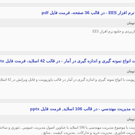
ر قالب 36 صفحه، فرمت فایل pdf
ردی و جامع نرم افزار EES
نواع نمونه گیری و اندازه گیری در آمار - در قالب 42 اسلاید، فرمت فایل pptx
پوینت با انواع نمونه گیری و اندازه گیری در آمار در قالب پاورپوینت و قابل ویرایش در 42 اسلاید
ريت مهندسي - در قالب 106 اسلاید, فرمت فایل pptx
این پاورپوینت با موضوع مدیریت مهندسی با 106 اسلاید با عناوین اصول مديريت عمومي 
ديريت فناوري , مديريت خريد و تدارکات , مديريت کيفيت , منابع ,