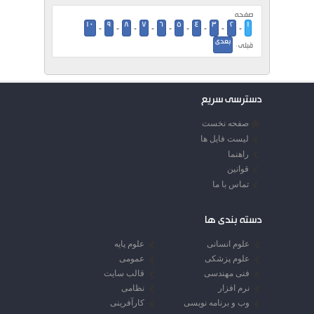
صفحه
10
9
8
7
6
5
4
3
2
1
-
-
-
-
-
-
-
-
-
بعدی
قبلی ·
دسترسی سریع
صفحه نخست
لیست فایل ها
راهنما
قوانین
تماس با ما
دسته بندی ها
علوم انسانی
علوم پایه
علوم پزشکی
عمومی
فنی مهندسی
قالب سایت
نرم افزار
نظامی
وب و برنامه نویسی
کارآفرینی