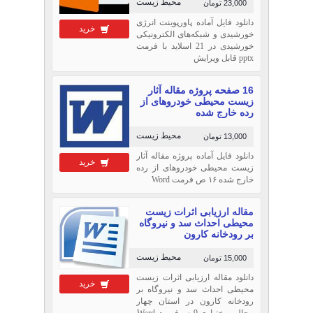
محیط زیست
23,000 تومان
دانلود فایل آماده پاورپوینت انرژی
خرید
خورشیدی و شبکه‌های الکترونیکی
خورشیدی در 21 اسلاید با فرمت
pptx قابل ویرایش
16 صفحه پروژه مقاله آثار
زیست محیطی خودروهای از
رده خارج شده
محیط زیست
13,000 تومان
دانلود فایل آماده پروژه مقاله آثار
خرید
زیست محیطی خودروهای از رده
خارج شده ۱۶ ص فرمت Word
مقاله ارزیابی اثرات زیست
محیطی احداث سد و نیروگاه
بر رودخانه كارون
محیط زیست
15,000 تومان
دانلود مقاله ارزیابی اثرات زیست
خرید
محیطی احداث سد و نیروگاه بر
رودخانه كارون در استان چهار
محال و بختیاری 9 ص فرمت Word