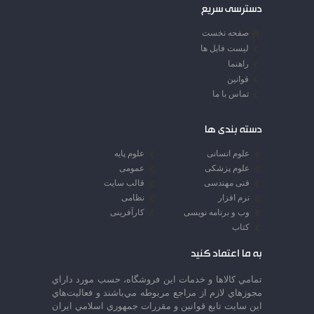
دسترسی سریع
صفحه نخست
لیست فایل ها
راهنما
قوانین
تماس با ما
دسته بندی ها
علوم انسانی
علوم پایه
علوم پزشکی
عمومی
فنی مهندسی
قالب سایت
نرم افزار
نظامی
وب و برنامه نویسی
کارآفرینی
کتاب
به ما اعتماد کنید
تمامي كالاها و خدمات اين فروشگاه، حسب مورد داراي
مجوزهاي لازم از مراجع مربوطه مي‌باشند و فعاليت‌هاي
اين سايت تابع قوانين و مقررات جمهوري اسلامي ايران