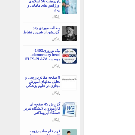
پاورپوینت 56 اسلایدی
اورژانس های مامایی و
زنان
رایگان
مطالعه موردی چند
اگزبیشن از شیرین نشاط
رایگان
پیک نوروزی1403-
elementary level-
موسسه IELTS-PLAZA
رایگان
9 صفحه مقاله بررسی و
تحلیل مدلهای آموزش
مجازی در علوم پزشکی
رایگان
گزارش 45 صفحه ای
کارآموزی پالایشگاه تبریز
دستگاه آیزوماکس
رایگان
فرم خام ساده رزومه