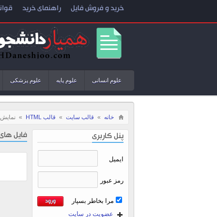
خرید و فروش فایل
راهنمای خرید
قوان
علوم انسانی
علوم پایه
علوم پزشکی
خانه
»
قالب سایت
»
قالب HTML
»
نمایش 
فایل های د
پنل کاربری
ایمیل
رمز عبور
مرا بخاطر بسپار
عضویت در سایت