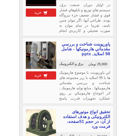
در اوايل دوران صنعت برق،
سيستم هاي توزيع و تابلوهاي فشار
خرید
قوي و فشار ضعيف جزء نيروگاه
بودند. طراحي آنها، اگر بتوان چنين
ناميد، تقريبا در تمام موارد به
صورت تعجيلي و كاربردي انجام
مي گرفت. و امروزه با توجه به
افزايش تقاضا و مصرف كننده
پاورپوینت شناخت و بررسي
هركدام به صورت يك بخش جداگانه
مقدماتي هارمونيكها - شامل
درآمده اند كه با پيشرفت علم و
98 اسلاید, pptx
تكنولو
برق و الکترونیک
25,000 تومان
این پاورپوینت با موضوع هارمونیک
خرید
ها با 98 اسلاید با زیر مجموعه های
شناخت و بررسي مقدماتي
هارمونيكها , منابع توليد هارمونيك ,
اثر اعوجاج هارمونيكي بر روي
عملكرد تجهيزات قدرت, پاسخ
سيستم قدرت به منابع هارمونيكي ,
شناسايي محل منابع هارمونيكي ,
تحقیق انواع موتورهای
كنترل هارمونيكها , برنامه هاي
الکترونیکی و هدف استفاده
كامپيوتري براي محاسبه هار
از آن- در حجم 51صفحه،
فرمت ورد