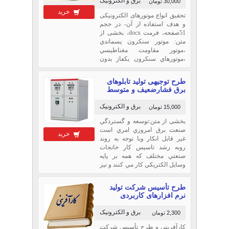
برق و الکترونیک
30,000 تومان
خرید
تحقیق انواع موتورهای الکترونیکی
و هدف استفاده از آن- در حجم
51صفحه، فرمت docx، بخشی از
متن: موتور سنكرون پسماندي
،موتور مقاومت مغناطيسي
،موتورهاي سنكرون يكفاز بدون
تحريك ،- تنظيم سرعت موتورهاي
اونيورسال ،موتور اونيورسال ،-
طرح توجيهی تولید تابلوهای
موتورهاي سري جريان
برق فشارضعیف و متوسط
متناوب،سيم پيچي قفس سنجابي
،- موتور القاء ساختمان موتور...
برق و الکترونیک
15,000 تومان
بخشی از متن:توسعه و گستردگي
صنعت برق امروزي امري است
خرید
غير قابل انكار وبا توجه به روند
روبه رشد تاسيس كار خانجات
صنعتي مختلف كه همه بر پايه
وسايل الكتريكي كار مي كنند و نيز
افزايش استفاده از تابلو هاي برق
صنعتي براي كنترل تجهيزات داخل
طرح تأسیس شرکت تولید
كارخانه من ...
نرم افزارهای کاربردی
برق و الکترونیک
2,300 تومان
کارآفرینی و طرح تأسیس شرکت