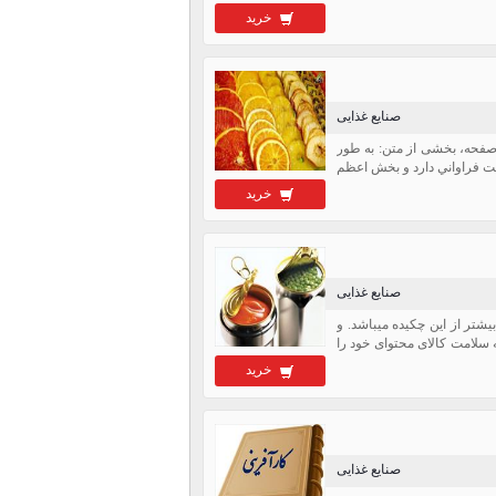
خرید
صنایع غذایی
ود نمونه طرح توجیهی تولید چیپس میوه جات در قالب فایل ورد با قابلیت ویرایش متن در حجم 68 صفحه، بخشی از متن: به طور
ت فراواني دارد و بخش اعظم
خرید
صنایع غذایی
یشتر از این چکیده میباشد. و
سلامت کالای محتوای خود را
خرید
صنایع غذایی