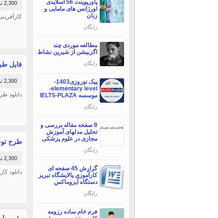
پاورپوینت 56 اسلایدی
2,300 تومان
اورژانس های مامایی و
زنان
کارآفرینی
رایگان
مطالعه موردی چند
اگزبیشن از شیرین نشاط
فایل طر
رایگان
2,300 تومان
پیک نوروزی1403-
elementary level-
دانلود طر
موسسه IELTS-PLAZA
رایگان
9 صفحه مقاله بررسی و
تحلیل مدلهای آموزش
مجازی در علوم پزشکی
طرح توج
رایگان
2,300 تومان
گزارش 45 صفحه ای
دانلود کا
کارآموزی پالایشگاه تبریز
دستگاه آیزوماکس
رایگان
فرم خام ساده رزومه