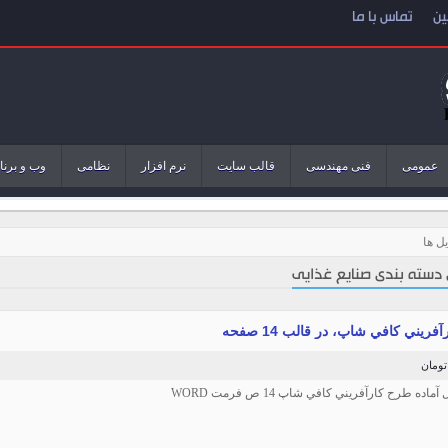
ین
تماس با ما
عمومی
فنی مهندسی
قالب سایت
نرم افزار
نظامی
وب و برنا
ل ها
 دسته بندی صنایع غذایی
ريني کافي شاپ، در قالب 14 صفحه
آماده طرح کارآفريني کافي شاپ 14 ص فرمت WORD