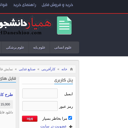
خرید و فروش فایل
راهنمای خرید
قوان
علوم انسانی
علوم پایه
علوم پزشکی
خانه
»
کارآفرینی
»
صنایع غذایی
»
نمایش فای
فایل های
پنل کاربری
ایمیل
طرح کارآف
15,000 تومان
رمز عبور
دانلود فایل 
مرا بخاطر بسپار
عضویت در سایت