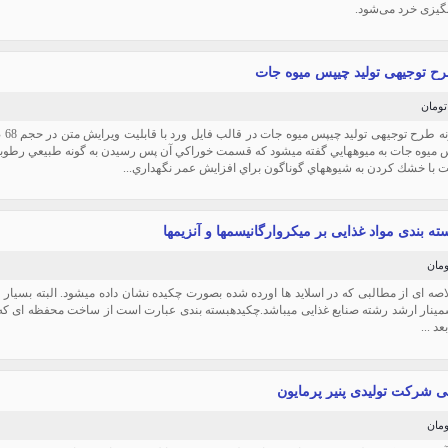
نگیزی خرد می‌شود.
رح توجیهی تولید چیپس میوه جات
دانل
 ميوه جات به ميوه‏هايي گفته ميشود كه قسمت خوراكي آن پس رسيدن به گونه طبيعي رطوب
 با خشك كردن به شيوه‏هاي گوناگون براي افزايش عمر نگهداري...
ته بندی مواد غذایی بر میکروارگانیسمها و آنزیمها
اصه ای از مطالبی که در اسلاید ها اورده شده بصورت چکیده نشان داده میشود. البته بسیار ب
مینار ارشد رشته صنایع غذایی میباشد.چکیدهبسته بندی عبارت است از ساخت محفظه ای که 
عد ...
ی شرکت تولیدی پنیر پرمایون