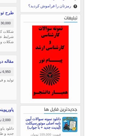
رمزتان را فراموش کردید؟
طرح توجیه
تبلیغات
30,000 تومان
شكلات كاك
شرايط عاد
شكلات و ت
مقاله در
6,950 تومان
تولید و ف
پاورپوینت خ
جدیدترین فایل ها
دانلود نمونه سوالات آیین
2,000 تومان
نامه اصلی موتورسیکلت
(آپدیت جدید + با جواب)
جدید و طع
قیمت: 109,000 تومان