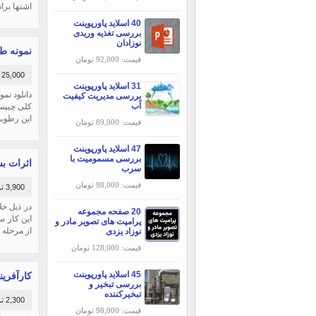
اشتها برا
40 اسلاید پاورپوینت
بررسی تغذیه وریدی
نوزادان
نمونه ط
قیمت: 92,000 تومان
25,000 تومان
31 اسلاید پاورپوینت
بررسی مديريت كيفيت
آب
کلی چيپس
اين رطوبت
قیمت: 89,000 تومان
47 اسلاید پاورپوینت
بررسی مسمومیت با
اثرات بس
سرب
قیمت: 98,000 تومان
3,900 تومان
در ذیل خل
20 صفحه مجموعه
این کار س
پرامپت های تصویر مادر و
از مرحله ب
نوزاد یزدی
قیمت: 128,000 تومان
45 اسلاید پاورپوینت
کارآفرین
بررسی تبخير و
تبخيركننده
2,300 تومان
قیمت: 98,000 تومان