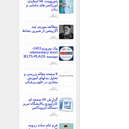
پاورپوینت 56 اسلایدی
اورژانس های مامایی و
زنان
رایگان
مطالعه موردی چند
اگزبیشن از شیرین نشاط
رایگان
پیک نوروزی1403-
elementary level-
موسسه IELTS-PLAZA
رایگان
9 صفحه مقاله بررسی و
تحلیل مدلهای آموزش
مجازی در علوم پزشکی
رایگان
گزارش 45 صفحه ای
کارآموزی پالایشگاه تبریز
دستگاه آیزوماکس
رایگان
فرم خام ساده رزومه