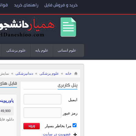
خرید و فروش فایل
راهنمای خرید
قوان
علوم انسانی
علوم پایه
علوم پزشکی
خانه
»
علوم پزشکی
»
دندانپزشکی
»
نمایش 
فایل های
پنل کاربری
ایمیل
پاورپوینت
49,900 تومان
رمز عبور
دانلود فایل 
مرا بخاطر بسپار
عضویت در سایت