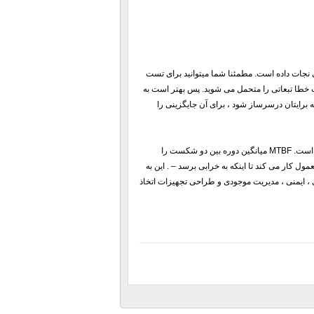
 نجات داده است. مطمئنا شما میتوانید برای تست
ت خطا تبعاتی را متحمل می شوید. پس بهتر است به
 برایتان درسرساز شود ، برای آن جایگزینی را
بهترین تاریخ برای تعمیر تجهیزات شما ، قبل از از کارافتادگی آنها، میانگین زمان بین خرابی ها یاMTBF است. MTBF میانگین دوره بین دو شکست را
ل کار می کند تا اینکه به خرابی برسد – . این به
ی ، ایمنی ، مدیریت موجودی و طراحی تجهیزات اتخاذ