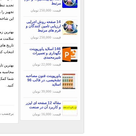
مرتبط
تجدید تنظ
قیمت: 250,000 تومان
تجهیز را ب
این شاخص، زمان انتظار(me
14 صفحه روش اجرایی
ارزیابی تامین کنندگان و
فرم های مرتبط
بهترین زم
قیمت: 250,000 تومان
سلامت ماس
تاریخ های
146 اسلاید پاورپوینت
انتخاب کنی
نگهداری و تعمیرات
شیرمحمدی
قیمت: 22,000 تومان
محاسبه می
پاورپوینت فنون مصاحبه
شما کمک م
تشخیصی، در قالب 96
اسلاید
کنید.
قیمت: 39,000 تومان
مقاله 12 صفحه ای لیزر
و کاربرد آن در صنعت
برچسب ه
قیمت: 16,000 تومان