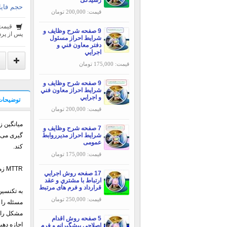
رسیدگی
حجم فایل
قیمت: 200,000 تومان
قیمت
9 صفحه شرح وظایف و
پس از پرد
شرایط احراز مسئول
دفتر معاون فني و
اجرايي
قیمت: 175,000 تومان
9 صفحه شرح وظایف و
شرایط احراز معاون فني
و اجرايي
توضیحات
قیمت: 200,000 تومان
7 صفحه شرح وظایف و
شرایط احراز مدیرروابط
گیری می ک
عمومی
کند.
قیمت: 175,000 تومان
MTTR زمان بین شروع حادثه و لحظه بازگشت سیستم به تولید رامحاسبه می کند و برای محاسبه زمان مذکور،این عناصر را در نظر می گیرد:
17 صفحه روش اجرایي
ارتباط با مشتري و عقد
قرارداد و فرم های مرتبط
به تکنسین
قیمت: 250,000 تومان
مسئله را
مشکل را 
5 صفحه روش اقدام
اجازه دهی
اصلاحی پیشگیرانه و فرم