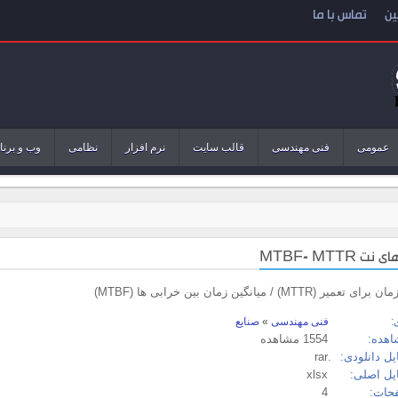
ین
تماس با ما
عمومی
فنی مهندسی
قالب سایت
نرم افزار
نظامی
وب و برنا
MTBF- MTTR
یر (MTTR) / میانگین زمان بین خرابی ها (MTBF)
:
فنی مهندسی
»
صنایع
اهده:
1554 مشاهده
ل دانلودی:
.rar
یل اصلی:
xlsx
حات:
4