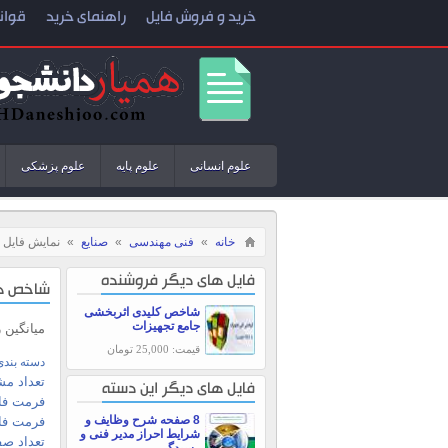
خرید و فروش فایل
راهنمای خرید
قوان
علوم انسانی
علوم پایه
علوم پزشکی
خانه
»
فنی مهندسی
»
صنایع
»
نمایش فایل
فایل های دیگر فروشنده
شاخص های نت 
شاخص کلیدی اثربخشی
جامع تجهیزات
میانگین زمان برای تعم
قیمت: 25,000 تومان
دسته بندی
تعداد مش
فایل های دیگر این دسته
فرمت فای
8 صفحه شرح وظایف و
فرمت فا
شرایط احراز مدير فنی و
تعداد صف