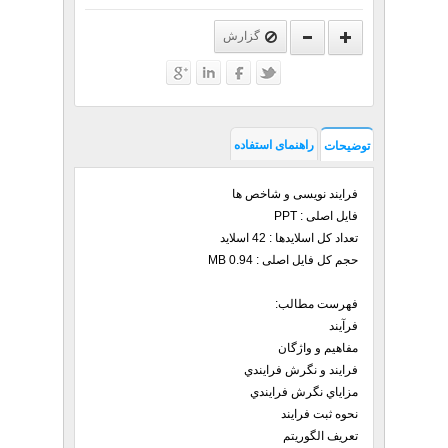
گزارش
راهنمای استفاده
توضیحات
فرایند نویسی و شاخص ها
فایل اصلی : PPT
تعداد کل اسلایدها : 42 اسلاید
حجم کل فایل اصلی : 0.94 MB
فهرست مطالب:
فرآيند
مفاهيم و واژگان
فرايند و نگرش فرايندي
مزاياي نگرش فرايندي
نحوه ثبت فرایند
تعریف الگوریتم