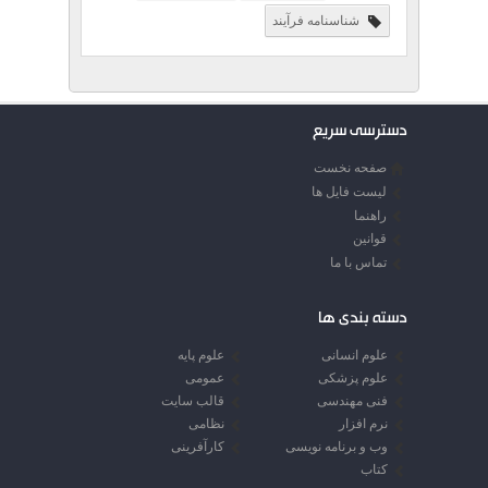
شناسنامه فرآيند
دسترسی سریع
صفحه نخست
لیست فایل ها
راهنما
قوانین
تماس با ما
دسته بندی ها
علوم انسانی
علوم پایه
علوم پزشکی
عمومی
فنی مهندسی
قالب سایت
نرم افزار
نظامی
وب و برنامه نویسی
کارآفرینی
کتاب