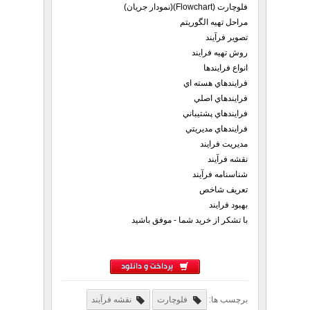
فلوچارت (Flowchart)(نمودار جریان)
مراحل تهیه الگوریتم
تصوير فرآيند
روش تهیه فرایند
انواع فرايندها
فرايندهاي هسته اي
فرايندهاي اصلي
فرايندهاي پشتيباني
فرايندهاي مديريتي
مديريت فرايند
نقشه فرآیند
شناسنامه فرآيند
تعریف شاخص
بهبود فرایند
با تشکر از خرید شما - موفق باشید
پرداخت و دانلود
برچسب ها:
فلوچارت
نقشه فرآیند