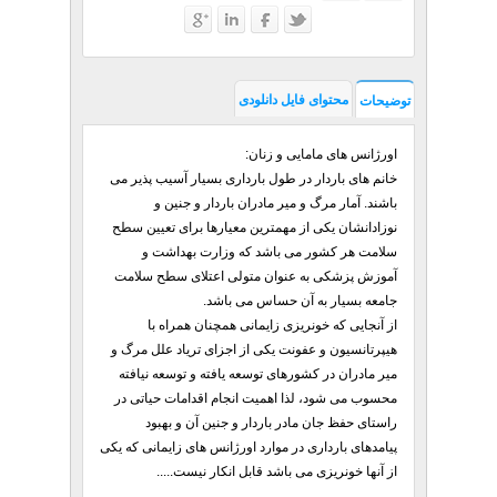
محتوای فایل دانلودی
توضیحات
اورژانس های مامایی و زنان:
خانم های باردار در طول بارداری بسیار آسیب پذیر می
باشند. آمار مرگ و میر مادران باردار و جنین و
نوزادانشان یکی از مهمترین معیارها برای تعیین سطح
سلامت هر کشور می باشد که وزارت بهداشت و
آموزش پزشکی به عنوان متولی اعتلای سطح سلامت
جامعه بسیار به آن حساس می باشد.
از آنجایی که خونریزی زایمانی همچنان همراه با
هیپرتانسیون و عفونت یکی از اجزای تریاد علل مرگ و
میر مادران در کشورهای توسعه یافته و توسعه نیافته
محسوب می شود، لذا اهمیت انجام اقدامات حیاتی در
راستای حفظ جان مادر باردار و جنین آن و بهبود
پیامدهای بارداری در موارد اورژانس های زایمانی که یکی
از آنها خونریزی می باشد قابل انکار نیست....‌.