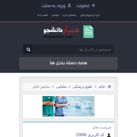
عضویت
ورود به سایت
خرید و فروش فایل
راهنمای خرید
قوانین
تماس با ما
همه دسته بندی ها
خانه
»
علوم پزشکی
»
مامایی
»
نمایش فایل
فروشنده فایل
کد کاربری 15846