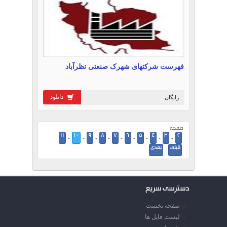
فهرست شرکتهای شهرک صنعتی نظرآباد
دانلود
رایگان
صفحه
11
10
9
8
7
6
5
4
3
2
-
-
-
-
-
-
-
-
-
قبلی
بعدی
·
دسترسی سریع
صفحه نخست
لیست فایل ها