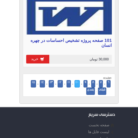
101 صفحه پروژه تشخیص احساسات در چهره
انسان
خرید
30,000 تومان
صفحه
15
14
13
12
11
10
9
8
7
6
-
-
-
-
-
-
-
-
-
قبلی
بعدی
·
دسترسی سریع
صفحه نخست
لیست فایل ها