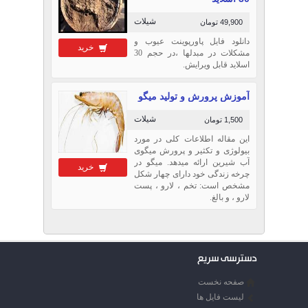
شیلات
49,900 تومان
دانلود فایل پاورپوینت عیوب و
خرید
مشکلات در مبدلها ،در حجم 30
اسلاید قابل ویرایش.
آموزش پرورش و تولید میگو
شیلات
1,500 تومان
این مقاله اطلاعات كلی در مورد
بیولوژی و تكثیر و پرورش میگوی
آب شیرین ارائه می­دهد. میگو در
خرید
چرخه زندگی خود دارای چهار شكل
مشخص است: تخم ، لارو ، پست
لارو ، و بالغ.
دسترسی سریع
صفحه نخست
لیست فایل ها