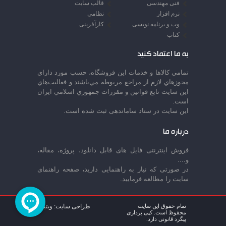
فنی مهندسی
قالب سایت
نرم افزار
نظامی
وب و برنامه نویسی
کارآفرینی
کتاب
به ما اعتماد کنید
تمامي كالاها و خدمات اين فروشگاه، حسب مورد داراي
مجوزهاي لازم از مراجع مربوطه مي‌باشند و فعاليت‌هاي
اين سايت تابع قوانين و مقررات جمهوري اسلامي ايران
است.
این سایت در ستاد ساماندهی ثبت شده است.
درباره ما
فروش اینترنتی فایل های قابل دانلود، پروژه، مقاله،
و....
در صورتی که نیاز به راهنمایی دارید، صفحه راهنمای
سایت را مطالعه فرمایید.
تمام حقوق این سایت
طراحی سایت: وبتینا
محفوظ است. کپی برداری
پیگرد قانونی دارد.