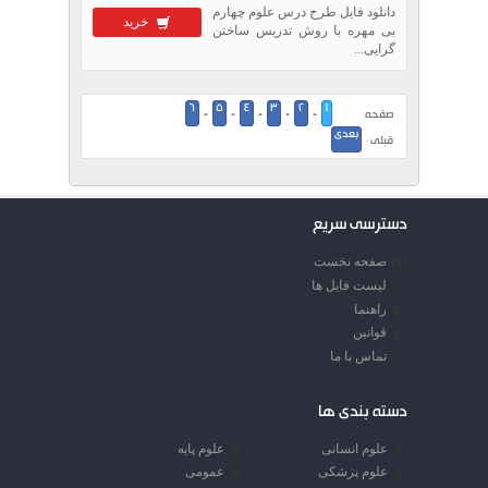
دانلود فایل طرح درس علوم چهارم
خرید
بی مهره با روش تدریس ساختن
گرایی...
6
5
4
3
2
1
صفحه
-
-
-
-
-
بعدی
قبلی ·
دسترسی سریع
صفحه نخست
لیست فایل ها
راهنما
قوانین
تماس با ما
دسته بندی ها
علوم انسانی
علوم پایه
علوم پزشکی
عمومی