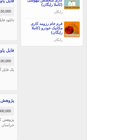
کاری متخصص بیهوشی
فایل پاورپ
{کاملا رایگان}
150,000 توما
رایگان
دانلود فایل
فرم خام رزومه کاری
مکانیک خودرو {کاملا
رایگان}
رایگان
فایل پاور
100,000 توما
یک فایل آ
پژوهش مط
300,000 توما
خراسان