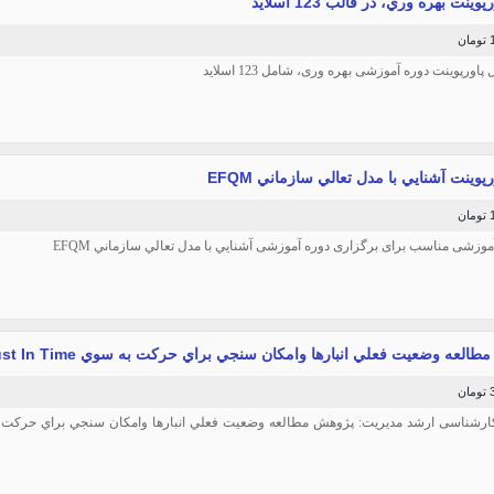
وینت بهره وري، در قالب 123 اسلاید
ن
 پاورپوینت دوره آموزشی بهره وری، شامل 123 اسلاید
پوینت آشنايي با مدل تعالي سازماني EFQM
ن
موزشی مناسب برای برگزاری دوره آموزشی آشنايي با مدل تعالي سازماني EFQM
العه وضعيت فعلي انبارها وامكان سنجي براي حركت به سوي Just In Time
ن