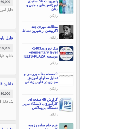
پاورپوینت 56 اسلایدی
60,000 تومان
اورژانس های مامایی و
زنان
فایل آموز
رایگان
مطالعه موردی چند
اگزبیشن از شیرین نشاط
فایل پاور
رایگان
200,000 توما
پیک نوروزی1403-
elementary level-
دانلود فایل پاورپوینت 49 اسلایدی 
موسسه IELTS-PLAZA
رایگان
9 صفحه مقاله بررسی و
تحلیل مدلهای آموزش
مجازی در علوم پزشکی
دانلود فای
رایگان
80,000 تومان
گزارش 45 صفحه ای
یک فایل آم
کارآموزی پالایشگاه تبریز
دستگاه آیزوماکس
رایگان
فرم خام ساده رزومه