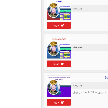
مدیریت
خرید
مدیریت
خرید
مدیریت
پژوهش کارشناسی ارشد مدیریت: پژوهش مطالعه وضعيت فعلي انبارها وامكان سنجي براي حركت به سوي Just In Time در برق
خرید