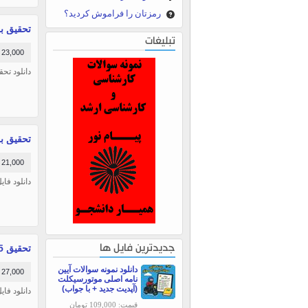
رمزتان را فراموش کردید؟
تحقیق ب
تبلیغات
23,000 تومان
دانلود تحق
تحقیق ب
21,000 تومان
دانلود فای
تحقیق 55 صفحه بررسي نقش ارزيابي عملكرد در افزايش كارآيي كاركنان
جدیدترین فایل ها
دانلود نمونه سوالات آیین
27,000 تومان
نامه اصلی موتورسیکلت
(آپدیت جدید + با جواب)
دانلود فایل
قیمت: 109,000 تومان