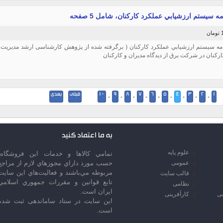
 سيستم ارزشيابي عملكرد كاركنان، شامل 5 صفحه
ن
ه سيستم ارزشيابي عملكرد كاركنان ( برگرفته شده از پژوهش کارشناسی ارشد مدیریت
ركنان در شركت برق از ديدگاه مديران و كاركنان
1
2
3
4
5
6
7
8
9
10
قبلی
بعدی
·
-
-
-
-
-
-
-
-
-
به ما اعتماد کنید
علوم پایه
تمامي كالاها و خدمات اين فروشگاه،
عمومی
حسب مورد داراي مجوزهاي لازم از مراجع
مربوطه مي‌باشند و فعاليت‌هاي اين سايت
قالب سایت
تابع قوانين و مقررات جمهوري اسلامي
نظامی
ايران است.
سی
کارآفرینی
این سایت در ستاد ساماندهی ثبت شده
است.