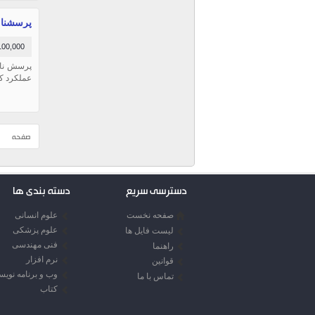
پرسشنامه
100,000 توما
پرسش نام
عملكرد كا
صفحه
دسترسی سریع
دسته بندی ها
صفحه نخست
علوم انسانی
علوم پزشکی
لیست فایل ها
فنی مهندسی
راهنما
نرم افزار
قوانین
وب و برنامه نوی
تماس با ما
کتاب