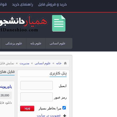
خرید و فروش فایل
راهنمای خرید
قوان
علوم انسانی
علوم پایه
علوم پزشکی
خانه
»
علوم انسانی
»
مدیریت
»
نمایش فایل 
فایل های
پنل کاربری
ایمیل
پاورپوینت 33 اسلایدی درباره ه
28,000 تومان
رمز عبور
دانلود فایل
مرا بخاطر بسپار
عضویت در سایت