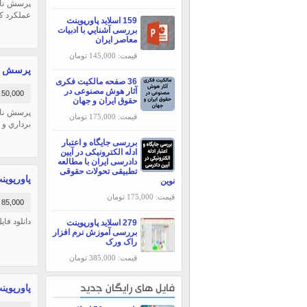
پرسش نامه
عملكرد كا
159 اسلاید پاورپوینت
بررسی آشنايي با ادبيات
معاصر ايران
قیمت: 145,000 تومان
پرسش نام
36 صفحه مالکیت فکری
آثار هوش مصنوعی در
50,000 تومان
حقوق ایران و جهان
پرسش نام
قیمت: 175,000 تومان
برداري و 
بررسی جایگاه و اعتبار
ادله الکترونیکی در آیین
دادرسی ایران با مطالعه
تطبیقی تحولات حقوقی
پاورپوینت
نوین
قیمت: 175,000 تومان
85,000 تومان
دانلود فای
279 اسلاید پاورپوینت
بررسی آموزش نرم افزار
راک ورک
قیمت: 385,000 تومان
پاورپوینت 
فایل های رایگان جدید