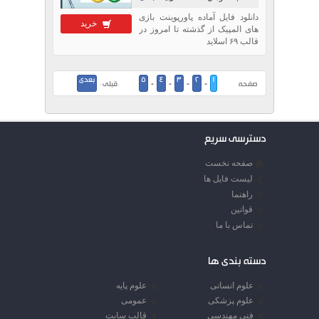
دانلود فایل آماده پاورپوینت بازی
خرید
های المپیک از گذشته تا امروز در
قالب ۶۹ اسلاید
1
2
3
4
5
بعدی
صفحه
-
-
-
-
قبلی ·
دسترسی سریع
صفحه نخست
لیست فایل ها
راهنما
قوانین
تماس با ما
دسته بندی ها
علوم انسانی
علوم پایه
علوم پزشکی
عمومی
فنی مهندسی
قالب سایت