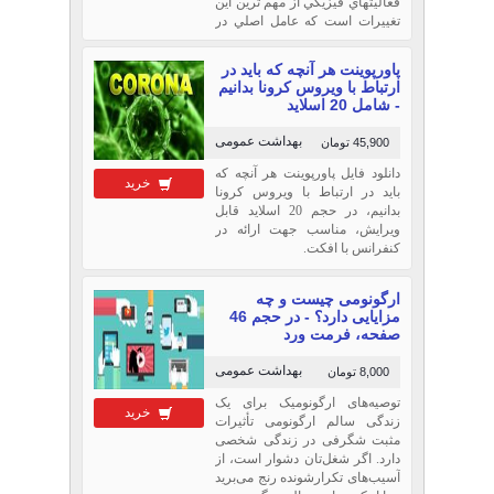
فعاليتهاي فيزيكي از مهم ترين اين
تغييرات است كه عامل اصلي در
افزايش نرخ ابتلا به بيماريهاي
گوناگون بالاخص امراض قلبي به
پاورپوینت هر آنچه که باید در
شمار مي‌ايد. پرداختن به ورزش به
ارتباط با ویروس کرونا بدانیم
منظور جبران اين كاهش در
- شامل 20 اسلاید
فعاليت هاي روز
بهداشت عمومی
45,900 تومان
دانلود فایل پاورپوینت هر آنچه که
خرید
باید در ارتباط با ویروس کرونا
بدانیم، در حجم 20 اسلاید قابل
ویرایش، مناسب جهت ارائه در
کنفرانس با افکت.
ارگونومی چیست و چه
مزایایی دارد؟ - در حجم 46
صفحه، فرمت ورد
بهداشت عمومی
8,000 تومان
توصیه‌های ارگونومیک برای یک
خرید
زندگی سالم ارگونومی تأثیرات
مثبت شگرفی در زندگی شخصی
دارد. اگر شغل‌تان دشوار است، از
آسیب‌های تکرارشونده رنج می‌برید