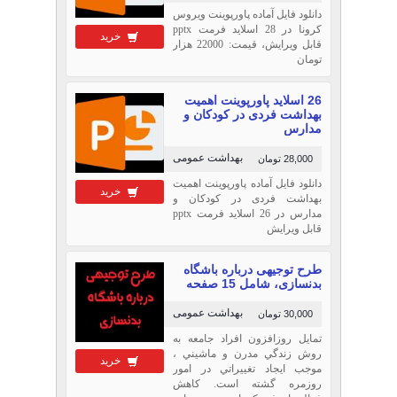
دانلود فایل آماده پاورپوینت ویروس
کرونا در 28 اسلاید فرمت pptx
خرید
قابل ویرایش، قیمت: 22000 هزار
تومان
26 اسلاید پاورپوینت اهمیت
بهداشت فردی در کودکان و
مدارس
بهداشت عمومی
28,000 تومان
دانلود فایل آماده پاورپوینت اهمیت
خرید
بهداشت فردی در کودکان و
مدارس در 26 اسلاید فرمت pptx
قابل ویرایش
طرح توجیهی درباره باشگاه
بدنسازی، شامل 15 صفحه
بهداشت عمومی
30,000 تومان
تمايل روزافزون افراد جامعه به
روش زندگي مدرن و ماشيني ،
خرید
موجب ايجاد تغييراتي در امور
روزمره گشته است. كاهش