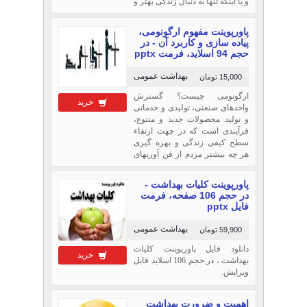
و یا اینکه تنها به دنبال زندگی بهتر و
سالم‌تری هستید، توصیه‌های زیر به
شما کمک خواهند کرد.
پاورپوینت مفهوم ارگونومی،
پیاده سازی و کاربرد آن - در
حجم 94 اسلاید، فرمت pptx
بهداشت عمومی
15,000 تومان
ارگونومی چیست؟ گسترش
خرید
واحدهای صنعتی، تولیدی و خدماتی
و تولید محصولات جدید و متنوع،
فرآیندی است كه در جهت ارتقاء
سطح كیفی زندگی و بهره گیری
هر چه بیشتر مردم از فن آوریهای
نوین، توانسته است گام موثری را
بردارد ولیكن در انجام فعالیتهای
پاورپوینت کليات بهداشت -
مختلف، بالطبع عوامل زیان آوری
در حجم 106 صفحه، فرمت
وجود دارد كه سلامت كاربران را
فایل pptx
تهدید می
بهداشت عمومی
59,900 تومان
دانلود فایل پاورپوینت کليات
خرید
بهداشت ، در حجم 106 اسلاید قابل
ویرایش.
اهمیت و ضرورت بهداشت