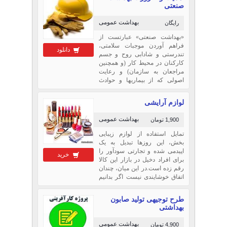
صنعتی
بهداشت عمومی
رایگان
«بهداشت صنعتی» عبارتست از
فراهم آوردن موجبات سلامتی،
دانلود
تندرستی و شادابی روح و جسم
کارکنان در محیط کار (و همچنین
مراجعان به سازمان) و رعایت
اصولی که از بیماریها و حوادث
ناشی از کارهای صنعتی جلوگیری
می‎کند. موضوع بهداشت و حفظ
لوازم آرایشی
سلامت کارکنان در محیط‎های
صن...
بهداشت عمومی
1,900 تومان
تمایل استفاده از لوازم زیبایی
بخش، این روزها تبدیل به یک
اپیدمی شده و تجارتی سودآور را
خرید
برای افراد دخیل در بازار این کالا
رقم زده است.در این میان، چندان
اتفاق خوشایندی نیست اگر بدانیم
که ایران با مصرف سالانه یک
میلیارد و ۸۰۰ میلیون دلار لوازم
طرح توجیهی تولید صابون
آرایشی –...
بهداشتی
بهداشت عمومی
4,900 تومان