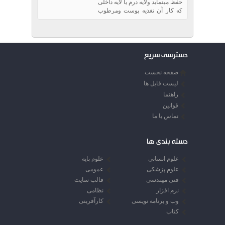
حفظ مینماید ولایه درم یا لایه داخلی
که کار آن تغذیه پوست ومرطوب
نگاه داشتن آن است.
دسترسی سریع
صفحه نخست
لیست فایل ها
راهنما
قوانین
تماس با ما
دسته بندی ها
علوم انسانی
علوم پایه
علوم پزشکی
عمومی
فنی مهندسی
قالب سایت
نرم افزار
نظامی
وب و برنامه نویسی
کارآفرینی
کتاب