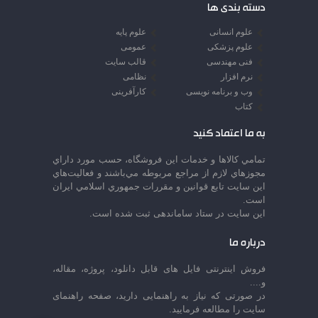
دسته بندی ها
علوم انسانی
علوم پایه
علوم پزشکی
عمومی
فنی مهندسی
قالب سایت
نرم افزار
نظامی
وب و برنامه نویسی
کارآفرینی
کتاب
به ما اعتماد کنید
تمامي كالاها و خدمات اين فروشگاه، حسب مورد داراي
مجوزهاي لازم از مراجع مربوطه مي‌باشند و فعاليت‌هاي
اين سايت تابع قوانين و مقررات جمهوري اسلامي ايران
است.
این سایت در ستاد ساماندهی ثبت شده است.
درباره ما
فروش اینترنتی فایل های قابل دانلود، پروژه، مقاله،
و....
در صورتی که نیاز به راهنمایی دارید، صفحه راهنمای
سایت را مطالعه فرمایید.