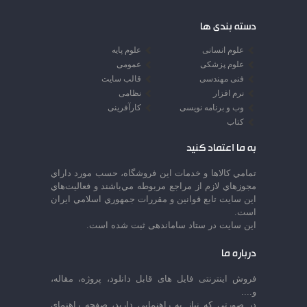
دسته بندی ها
علوم انسانی
علوم پایه
علوم پزشکی
عمومی
فنی مهندسی
قالب سایت
نرم افزار
نظامی
وب و برنامه نویسی
کارآفرینی
کتاب
به ما اعتماد کنید
تمامي كالاها و خدمات اين فروشگاه، حسب مورد داراي
مجوزهاي لازم از مراجع مربوطه مي‌باشند و فعاليت‌هاي
اين سايت تابع قوانين و مقررات جمهوري اسلامي ايران
است.
این سایت در ستاد ساماندهی ثبت شده است.
درباره ما
فروش اینترنتی فایل های قابل دانلود، پروژه، مقاله،
و....
در صورتی که نیاز به راهنمایی دارید، صفحه راهنمای