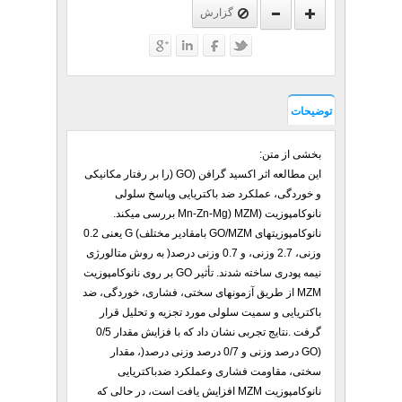
گزارش
توضیحات
بخشی از متن:
این مطالعه اثر اکسید گرافن (GO (را بر رفتار مکانیکی
و خوردگی، عملکرد ضد باکتریایی وپاسخ سلولی
نانوکامپوزیت (MZM (Mn-Zn-Mg بررسی میکند.
نانوکامپوزیتهای GO/MZM بامقادیر مختلف) G یعنی 0.2
وزنی، 2.7 وزنی، و 0.7 وزنی درصد( به روش متالورژی
نیمه پودری ساخته شدند. تأثیر GO بر روی نانوکامپوزیت
MZM از طریق آزمونهای سختی، فشاری، خوردگی، ضد
باکتریایی و سمیت سلولی مورد تجزیه و تحلیل قرار
گرفت .نتایج تجربی نشان داد که با فزایش
مقدار 0/5
(GO درصد وزنی و 0/7 درصد وزنی درصد(، مقدار
سختی، مقاومت فشاری وعملکرد
ضدباکتریایی
نانوکامپوزیت MZM افزایش یافت است، در حالی که