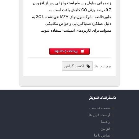
زندهمانی سلول و سطح
استخوانزایی پس از افزودن
0.7 درصد وزنی GO کاهش یافت است. به
طورخالصه،
نانوکامپوزیتهای MZM تقویتشده با GO به
دلیل عملکرد ضدباکتریایی و خواص مکانیکی
میتوانند برای کاربردهای ایمپلنت استفاده شوند.
پرداخت و دانلود
برچسب ها:
اکسید گرافن
دسترسی سریع
صفحه نخست
لیست فایل ها
راهنما
قوانین
تماس با ما