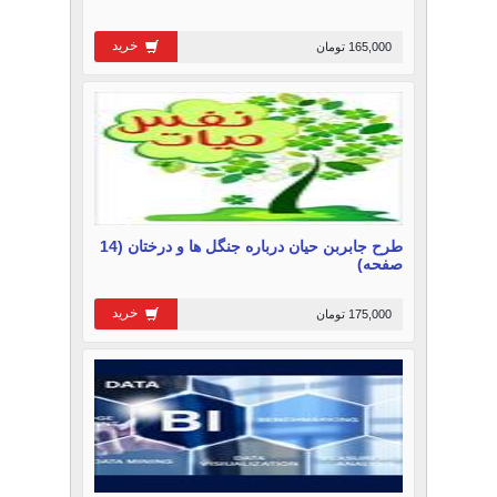
خرید
165,000 تومان
طرح جابربن حیان درباره جنگل ها و درختان (14
صفحه)
خرید
175,000 تومان