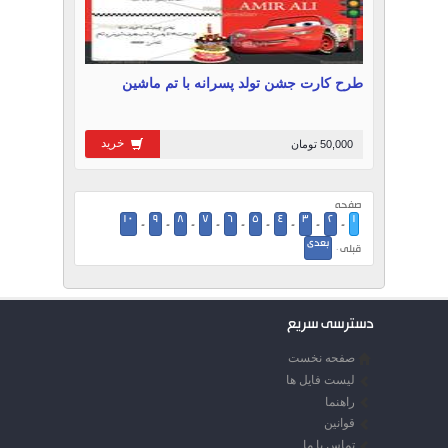
طرح کارت جشن تولد پسرانه با تم ماشین
خرید
50,000 تومان
صفحه
10
9
8
7
6
5
4
3
2
1
-
-
-
-
-
-
-
-
-
بعدی
قبلی ·
دسترسی سریع
صفحه نخست
لیست فایل ها
راهنما
قوانین
تماس با ما