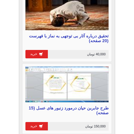
تحقیق درباره آثار بی توجهی به نماز با فهرست
(20 صفحه)
خرید
40,000 تومان
طرح جابربن حیان درمورد زنبور های عسل (15
صفحه)
خرید
150,000 تومان