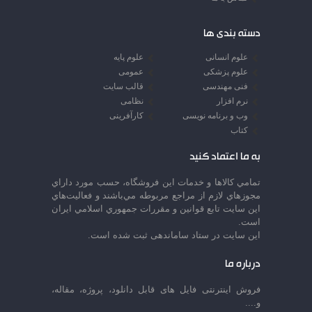
دسته بندی ها
علوم انسانی
علوم پایه
علوم پزشکی
عمومی
فنی مهندسی
قالب سایت
نرم افزار
نظامی
وب و برنامه نویسی
کارآفرینی
کتاب
به ما اعتماد کنید
تمامي كالاها و خدمات اين فروشگاه، حسب مورد داراي
مجوزهاي لازم از مراجع مربوطه مي‌باشند و فعاليت‌هاي
اين سايت تابع قوانين و مقررات جمهوري اسلامي ايران
است.
این سایت در ستاد ساماندهی ثبت شده است.
درباره ما
فروش اینترنتی فایل های قابل دانلود، پروژه، مقاله،
و....