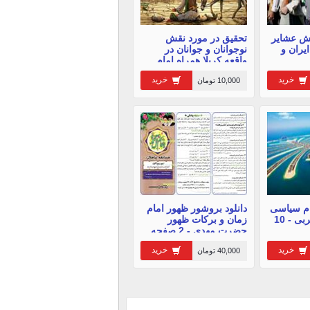
قش عشایر
تحقیق در مورد نقش
یران و
نوجوانان و جوانان در
واقعه کربلا همراه امام
حسین
خرید
خرید
10,000 تومان
ام سیاسی
دانلود بروشور ظهور امام
امارات متحده عربی - 10
زمان و برکات ظهور
حضرت مهدی - 2 صفحه
خرید
خرید
40,000 تومان