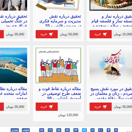
قیق درباره نماز و
تحقیق درباره نقش
تحقیق درباره ن
سفه نماز و فلسفه قیام
مدیریت و سرمایه فکری
در جنگ تحمیلی ا
سجود ، سلام ، سجده و
در مزیت رقابتی - 35
عراق چه بود
هد در نماز
صفحه
خرید
خرید
15,000 تومان
50,000 تومان
35,000 تومان
قیق در مورد نقش بسیج
مقاله درباره نقاط قوت و
مقاله درباره نظ
مردم ، زنان و معلمان در
ضعف طرح توصیفی در
ت سال دفاع مقدس
آموزش ابتدایی - 98
صفحه
صفحه
خرید
خرید
35,000 تومان
35,000 تومان
125,000 تومان
8
9
10
11
12
13
14
15
16
17
قبلی
بعدی