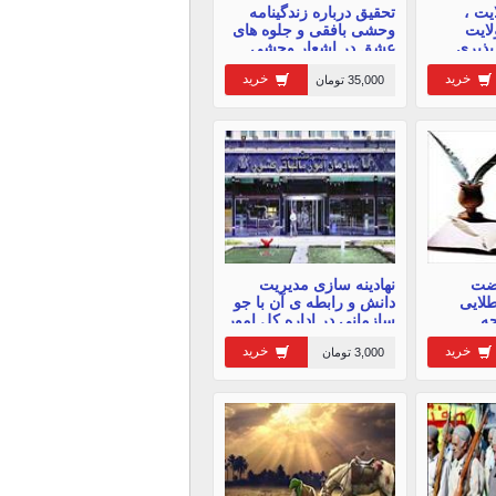
یت ،
تحقیق درباره زندگینامه
لایت
وحشی بافقی و جلوه های
پذیری
عشق در اشعار وحشی
بافقی - 16 صفحه
خرید
خرید
35,000 تومان
هضت
نهادینه سازی مدیریت
طلایی
دانش و رابطه ی آن با جو
سازمانی در اداره کل امور
مالیات
خرید
خرید
3,000 تومان