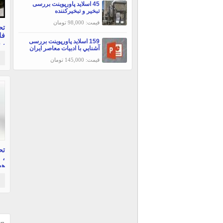
45 اسلاید پاورپوینت بررسی
تبخير و تبخيركننده
قیمت: 98,000 تومان
تح
فل
159 اسلاید پاورپوینت بررسی
، 
آشنايي با ادبيات معاصر ايران
تش
قیمت: 145,000 تومان
تح
، 
هش