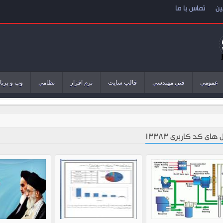
ین
تماس با ما
عمومی
فنی مهندسی
قالب سایت
نرم افزار
نظامی
وب و برنا
 های کد کاربری 13383