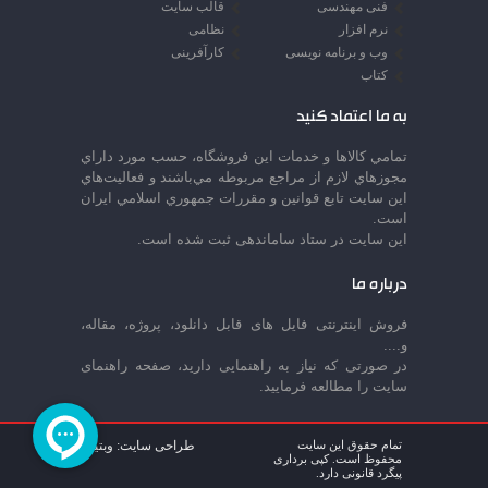
فنی مهندسی
قالب سایت
نرم افزار
نظامی
وب و برنامه نویسی
کارآفرینی
کتاب
به ما اعتماد کنید
تمامي كالاها و خدمات اين فروشگاه، حسب مورد داراي
مجوزهاي لازم از مراجع مربوطه مي‌باشند و فعاليت‌هاي
اين سايت تابع قوانين و مقررات جمهوري اسلامي ايران
است.
این سایت در ستاد ساماندهی ثبت شده است.
درباره ما
فروش اینترنتی فایل های قابل دانلود، پروژه، مقاله،
و....
در صورتی که نیاز به راهنمایی دارید، صفحه راهنمای
سایت را مطالعه فرمایید.
تمام حقوق این سایت
طراحی سایت: وبتینا
محفوظ است. کپی برداری
پیگرد قانونی دارد.