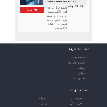
زبان برنامه نویسی پایتون
499,000 تومان
دانلود فایل پی دی
خرید
اف الگوریتمهای
کاربردی و مفید
برای تمام برنامه
نویسان شامل
446 صفحه
دسترسی سریع
صفحه نخست
لیست فایل ها
راهنما
قوانین
تماس با ما
دسته بندی ها
علوم انسانی
علوم پایه
علوم پزشکی
عمومی