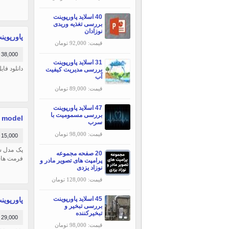
40 اسلاید پاورپوینت
بررسی تغذیه وریدی
نوزادان
پاورپوینت
قیمت: 92,000 تومان
38,000 تومان
31 اسلاید پاورپوینت
دانلود فایل آ
بررسی مديريت كيفيت
آب
قیمت: 89,000 تومان
47 اسلاید پاورپوینت
بررسی مسمومیت با
3d model مدل سه بعدی فن برای پرینتر سه بعدی x
سرب
قیمت: 98,000 تومان
15,000 تومان
پک مدل سه
20 صفحه مجموعه
فرمت های max 2015 iges stl بهمراه یک هدیه بزرگ دیگر داخل فایل برای شما عزیزان 
پرامپت های تصویر مادر و
نوزاد یزدی
قیمت: 128,000 تومان
45 اسلاید پاورپوینت
پاورپوینت
بررسی تبخير و
تبخيركننده
29,000 تومان
قیمت: 98,000 تومان