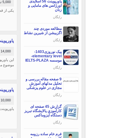
پاورپوینت 56 اسلایدی
5,000 تومان
اورژانس های مامایی و
زنان
یکی از قد
رایگان
مطالعه موردی چند
اگزبیشن از شیرین نشاط
پاورپوینت, 
رایگان
14,000 تومان
پیک نوروزی1403-
elementary level-
موسسه IELTS-PLAZA
موضوع منا
رایگان
9 صفحه مقاله بررسی و
تحلیل مدلهای آموزش
مجازی در علوم پزشکی
پاورپوینت
رایگان
10,000 تومان
گزارش 45 صفحه ای
پاورپوینت
کارآموزی پالایشگاه تبریز
دستگاه آیزوماکس
رایگان
فرم خام ساده رزومه