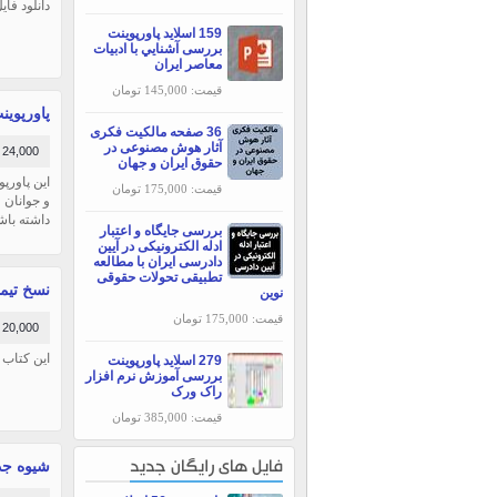
دانلود فا
159 اسلاید پاورپوینت
بررسی آشنايي با ادبيات
معاصر ايران
قیمت: 145,000 تومان
پاورپوینت اص
36 صفحه مالکیت فکری
آثار هوش مصنوعی در
24,000 تومان
حقوق ایران و جهان
این پاورپو
قیمت: 175,000 تومان
و جوانان 
داشته باش
بررسی جایگاه و اعتبار
ادله الکترونیکی در آیین
دادرسی ایران با مطالعه
تطبیقی تحولات حقوقی
نسخ تیموری گ
نوین
قیمت: 175,000 تومان
20,000 تومان
این کتاب با محتوایpdf است و در
279 اسلاید پاورپوینت
بررسی آموزش نرم افزار
راک ورک
قیمت: 385,000 تومان
شیوه جدید فال 
فایل های رایگان جدید