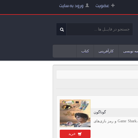
عضویت
ورود به سایت
مه نویسی
کارآفرینی
کتاب
گوناگون
دانلود فایل PDF جامع کدها، رمزها و راهنمای بازی‌های پلی استیشن 1 شامل آموزش Game Shark، Replay Action و رمز بازی‌های
خرید