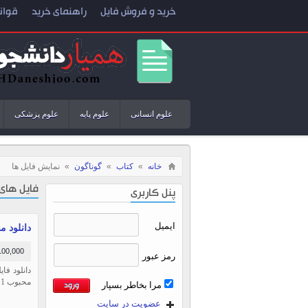
خرید و فروش فایل
راهنمای خرید
قوان
علوم انسانی
علوم پایه
علوم پزشکی
خانه
»
کتاب
»
گوناگون
»
نمایش فایل ها
فایل های
پنل کاربری
ایمیل
دانلود مجمو
100,000 توما
رمز عبور
محبوب PS1 در ۳۸۴ صفحه.
مرا بخاطر بسپار
عضویت در سایت