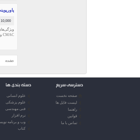
پاورپوینت وایم
10,000 تومان
CMAC و کد اصالت‌سنجی پیام‌بر پایه درهم‌سازی بناشده‌اند.
صفحه
دسترسی سریع
دسته بندی ها
صفحه نخست
علوم انسانی
علوم پزشکی
لیست فایل ها
فنی مهندسی
راهنما
نرم افزار
قوانین
وب و برنامه نوی
تماس با ما
کتاب