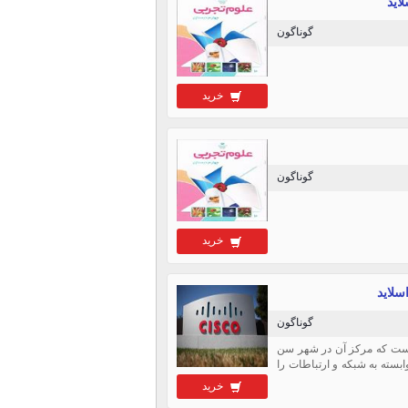
گوناگون
خرید
گوناگون
خرید
گوناگون
و سیستمز» (Cisco Systems) کمپانی آمریکایی تولیدکنندهٔ تجهیزات شبکه (Network) است که مرکز آن در شهر سن
ابسته به شبکه و ارتباطات را
خرید