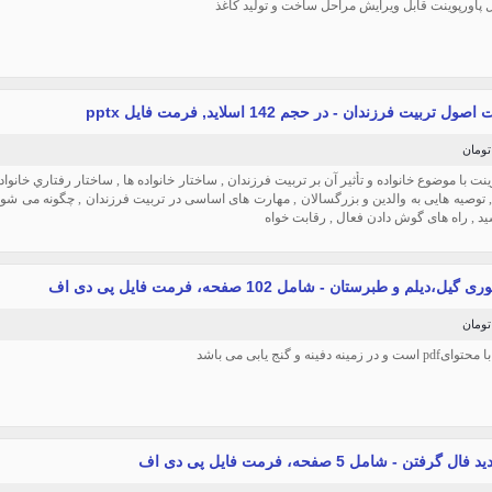
یل پاورپوینت قابل ویرایش مراحل ساخت و تولید کاغذ
ول تربیت فرزندان - در حجم 142 اسلاید, فرمت فایل pptx
ینت با موضوع خانواده و تأثیر آن بر تربیت فرزندان , ساختار خانواده ها , ساختار رفتاري خانوا
, توصیه هایی به والدین و بزرگسالان , مهارت های اساسی در تربیت فرزندان , چگونه می شود
ید , راه های گوش دادن فعال , رقابت خواه
یل،دیلم و طبرستان - شامل 102 صفحه، فرمت فایل پی دی اف
 زمینه دفینه و گنج یابی می باشد
گرفتن - شامل 5 صفحه، فرمت فایل پی دی اف