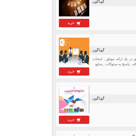
گوناگون
خرید
گوناگون
یه سمینار , نكات كليدي در يك ارائه موفق , انتخاب
, پاسخ به سئوالات , منابع
خرید
گوناگون
خرید