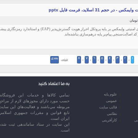
کس - در حجم 31 اسلاید، فرمت فایل pptx
1
2
3
4
5
6
7
8
بعدی
-
-
-
-
-
-
-
قبلی ·
به ما اعتماد کنید
علوم پایه
تمامي كالاها و خدمات اين فروشگاه،
عمومی
حسب مورد داراي مجوزهاي لازم از مراجع
مربوطه مي‌باشند و فعاليت‌هاي اين سايت
قالب سایت
تابع قوانين و مقررات جمهوري اسلامي
نظامی
ايران است.
سی
کارآفرینی
این سایت در ستاد ساماندهی ثبت شده
است.