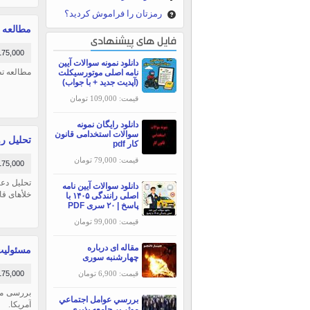
رمزتان را فراموش کردید؟
مطالعه ت
فایل های پیشنهادی
175,000 توما
دانلود نمونه سوالات آیین
مطالعه تطبی
نامه اصلی موتورسیکلت
(آپدیت جدید + با جواب)
قیمت: 109,000 تومان
دانلود رایگان نمونه
سوالات استخدامی قانون
تحلیل رو
کار pdf
قیمت: 79,000 تومان
175,000 توما
تحلیل دعا
دانلود سوالات آیین نامه
خلأهای قانونی د
اصلی رانندگی ۱۴۰۵ با
پاسخ | ۲۰ سری PDF
قیمت: 99,000 تومان
مقاله ای درباره
مسئولیت
چهارشنبه سوری
175,000 توما
قیمت: 6,900 تومان
بررسی مس
بررسي عوامل اجتماعي
آمریکا.
موثر بر جامعه پذيري