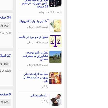
دانش آموزان - در حجم
69 صفحه
قیمت: 35,000 تومان
34 صفحه ادله اثبات دعوا و اعتبار امضای الکترونیکی در حقوق ایران
آ شنايي با پول الكترونيك
175,000 توما
قیمت: 1,500 تومان
بررسی ادل
حقوق زن و مرد در جامعه
قیمت: 1,000 تومان
نقش و تاثير توسعه
37 اسلاید پاورپوینت آشنايي با اصول طب انتقال خون
كشاورزي به پيشرفت
صنعتي
95,000 تومان
قیمت: 6,000 تومان
دانلود فا
مطالعه اثرات تداخلي
روي در جذب و انتقال
آهن
رایگان
9 صفحه شرح وظایف و شرایط احراز کارشناس فني تاسيسات مکانيکي
علم دامپزشکی
رایگان
175,000 توما