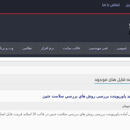
ین
تماس با ما
عمومی
فنی مهندسی
قالب سایت
نرم افزار
نظامی
وب و برنا
 فایل های موجود
اده پاورپوینت بررسی روش هاي بررسي سلامت جنين در قالب 30 اسلاید فرمت فایل اصلی ppt از همیار دانشجو