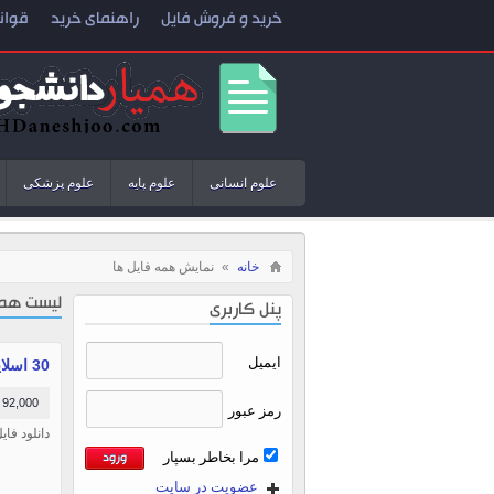
خرید و فروش فایل
راهنمای خرید
قوان
علوم انسانی
علوم پایه
علوم پزشکی
خانه
»
نمایش همه فایل ها
لیست همه
پنل کاربری
ایمیل
30 اسلاید پاورپوینت بررسی روش هاي بررسي سلامت جنين
92,000 تومان
رمز عبور
دانلود فایل آم
مرا بخاطر بسپار
عضویت در سایت