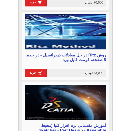
خرید
70,000 تومان
روش Ritz در حل معادلات دیفرانسیل - در حجم
8 صفحه، فرمت فایل ورد
خرید
43,000 تومان
آموزش مقدماتی نرم افزار کتیا (محیط
Sketcher - Part Design - Assembly