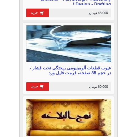
Design - Drafting )
خرید
48,000 تومان
عيوب قطعات آلومينيومي ريختگي تحت فشار -
در حجم 35 صفحه، فرمت فایل ورد
خرید
60,000 تومان