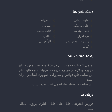
دسته بندی ها
علوم انسانی
علوم پایه
علوم پزشکی
عمومی
فنی مهندسی
قالب سایت
نرم افزار
نظامی
وب و برنامه نویسی
کارآفرینی
کتاب
به ما اعتماد کنید
تمامي كالاها و خدمات اين فروشگاه، حسب مورد داراي
مجوزهاي لازم از مراجع مربوطه مي‌باشند و فعاليت‌هاي
اين سايت تابع قوانين و مقررات جمهوري اسلامي ايران
است.
این سایت در ستاد ساماندهی ثبت شده است.
درباره ما
فروش اینترنتی فایل های قابل دانلود، پروژه، مقاله،
و....