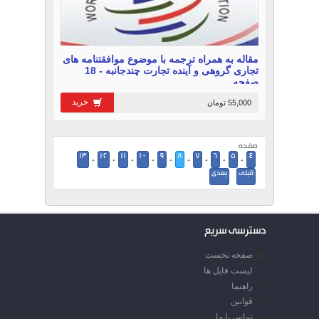
مقاله به همراه ترجمه با موضوع موافقتنامه های
تجاری گروهی و آینده تجارت چندجانبه - 18
صفحه
خرید
55,000 تومان
صفحه
13
12
11
10
9
8
7
6
5
4
-
-
-
-
-
-
-
-
-
قبلی
بعدی
·
دسترسی سریع
صفحه نخست
لیست فایل ها
راهنما
قوانین
تماس با ما