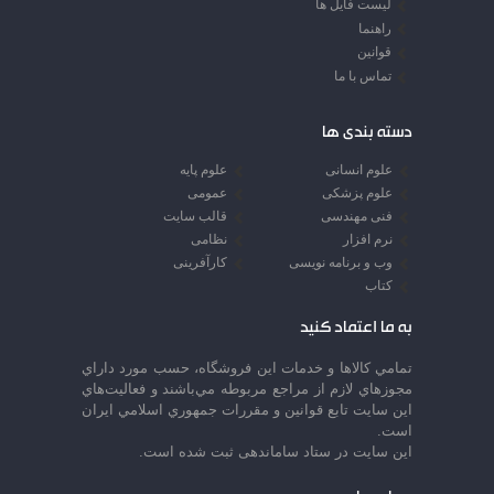
لیست فایل ها
راهنما
قوانین
تماس با ما
دسته بندی ها
علوم انسانی
علوم پایه
علوم پزشکی
عمومی
فنی مهندسی
قالب سایت
نرم افزار
نظامی
وب و برنامه نویسی
کارآفرینی
کتاب
به ما اعتماد کنید
تمامي كالاها و خدمات اين فروشگاه، حسب مورد داراي
مجوزهاي لازم از مراجع مربوطه مي‌باشند و فعاليت‌هاي
اين سايت تابع قوانين و مقررات جمهوري اسلامي ايران
است.
این سایت در ستاد ساماندهی ثبت شده است.