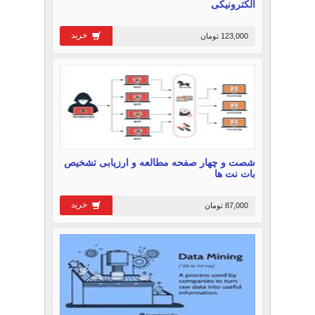
الکترونیکی
خرید
123,000 تومان
شصت و چهار صفحه مطالعه و ارزیابی تشخیص
بات نت ها
خرید
87,000 تومان