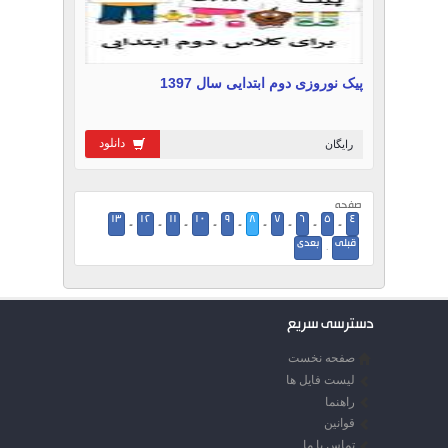
پیک نوروزی دوم ابتدایی سال 1397
دانلود
رایگان
صفحه
13
12
11
10
9
8
7
6
5
4
-
-
-
-
-
-
-
-
-
قبلی
بعدی
·
دسترسی سریع
صفحه نخست
لیست فایل ها
راهنما
قوانین
تماس با ما