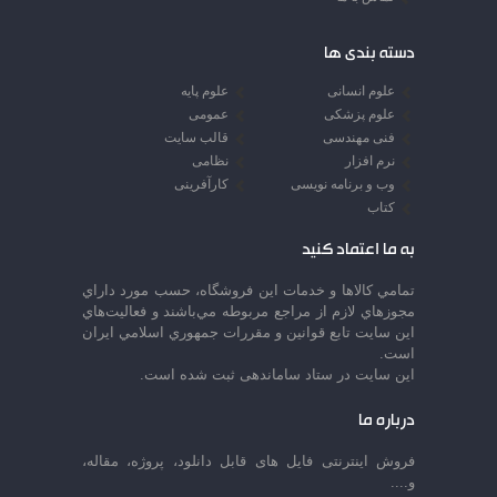
دسته بندی ها
علوم انسانی
علوم پایه
علوم پزشکی
عمومی
فنی مهندسی
قالب سایت
نرم افزار
نظامی
وب و برنامه نویسی
کارآفرینی
کتاب
به ما اعتماد کنید
تمامي كالاها و خدمات اين فروشگاه، حسب مورد داراي
مجوزهاي لازم از مراجع مربوطه مي‌باشند و فعاليت‌هاي
اين سايت تابع قوانين و مقررات جمهوري اسلامي ايران
است.
این سایت در ستاد ساماندهی ثبت شده است.
درباره ما
فروش اینترنتی فایل های قابل دانلود، پروژه، مقاله،
و....