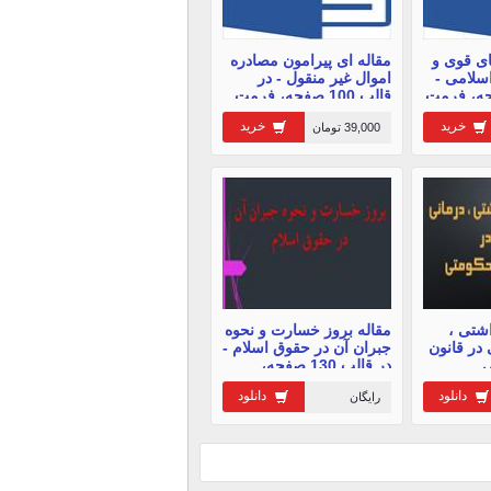
ای قوی و
مقاله ای پیرامون مصادره
سلامی -
اموال غیر منقول - در
 45 صفحه، فرمت
قالب 100 صفحه، فرمت
فایل ورد
خرید
خرید
39,000 تومان
اشتی ،
مقاله بروز خسارت و نحوه
 در قانون
جبران آن در حقوق اسلام -
ی
در قالب 130 صفحه،
فرمت فایل ورد
دانلود
دانلود
رایگان