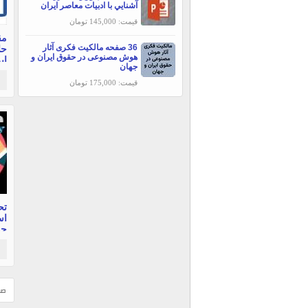
آشنايي با ادبيات معاصر ايران
قیمت: 145,000 تومان
مق
36 صفحه مالکیت فکری آثار
حا
هوش مصنوعی در حقوق ایران و
جهان
صف
قیمت: 175,000 تومان
تح
اس
جم
فا
صف