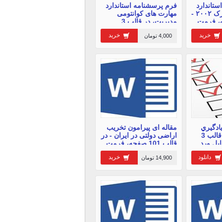
تاندارد
فرم پرسشنامه استاندارد
سبک رهبری کلارک ۲۰۰۲ -
مهارت های کوانتومی
 صفحه، فرمت
مدیریت، در قالب 3
صفحه، فرمت ورد
خرید
خرید
4,000 تومان
ادگيري
مقاله ای پیرامون تخریب
الكترونيكي - در قالب 3
اراضی دولتی در ایران - در
یل ورد
قالب 101 صفحه، فرمت
فایل ورد
دانلود
خرید
14,900 تومان