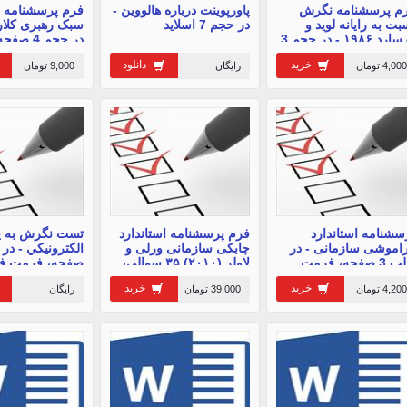
م پرسشنامه نگرش
پاورپوینت درباره هالووین -
فرم پرسشنامه اس
بت به رایانه لوید و
در حجم 7 اسلاید
گرسارد ۱۹۸۶ - در حجم 3
در حجم 4
حه
ورد
خرید
دانلود
4,000 تومان
رایگان
9,000 تومان
سشنامه استاندارد
فرم پرسشنامه استاندارد
تست نگرش به ي
اموشی سازمانی - در
چابکی سازمانی ورلی و
قالب 3 صفحه، فرمت
لاولر (۲۰۱۰) ۳۵ سوالی،
صفحه، فرمت فا
یل ورد
شامل 3 صفحه
خرید
خرید
4,200 تومان
39,000 تومان
رایگان