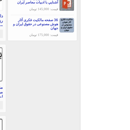
آشنايي با ادبيات معاصر ايران
قیمت: 145,000 تومان
دا
36 صفحه مالکیت فکری آثار
رز
هوش مصنوعی در حقوق ایران و
مه
جهان
قیمت: 175,000 تومان
مق
مب
صف