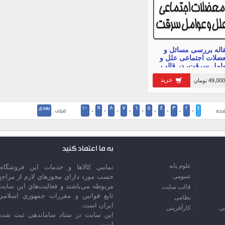
اله بررسی مسائل و
ضلات اجتماعی علل و
امل سرقت، در قالب
صفحه
خرید
49,000 تومان
1
2
3
4
5
6
7
8
9
10
بعدی
حه
-
-
-
-
-
-
-
-
-
قبلی ·
به ما اعتماد کنید
علوم پایه
تمامي كالاها و خدمات اين فروشگاه،
عمومی
حسب مورد داراي مجوزهاي لازم از مراجع
مربوطه مي‌باشند و فعاليت‌هاي اين سايت
قالب سایت
تابع قوانين و مقررات جمهوري اسلامي
نظامی
ايران است.
سی
کارآفرینی
این سایت در ستاد ساماندهی ثبت شده
است.