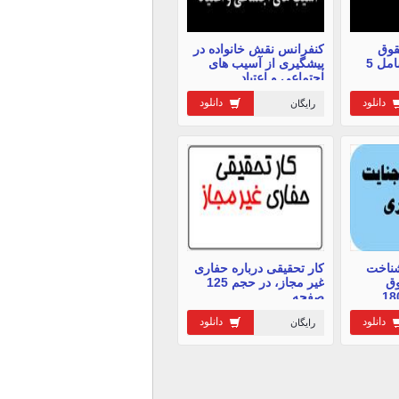
قوق
کنفرانس نقش خانواده در
مالکیت فکری، شامل 5
پیشگیری از آسیب های
اجتماعی و اعتیاد
دانلود
دانلود
رایگان
شناخت
کار تحقیقی درباره حفاری
وق
غیر مجاز، در حجم 125
ی، در حجم 180
صفحه
دانلود
دانلود
رایگان