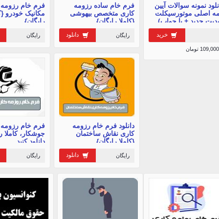
نلود نمونه سوالات آیین
فرم خام ساده رزومه
فرم خام رزومه 
مه اصلی موتورسیکلت
کاری متخصص بیهوشی
مکانیک خودرو {ک
پدیت جدید + با جواب)
{کاملا رایگان}
رایگان}
خرید
دانلود
رایگان
رایگان
109,000 تومان
دانلود فرم خام رزومه
فرم خام رزومه 
کاری نقاش ساختمان
جوشکار، کاملا ر
{کاملا رایگان}
دانلود کنید
دانلود
رایگان
رایگان