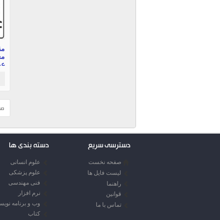
مق
مع
عو
110 
صف
دسترسی سریع
دسته بندی ها
صفحه نخست
علوم انسانی
علوم پزشکی
لیست فایل ها
فنی مهندسی
راهنما
نرم افزار
قوانین
وب و برنامه نوی
تماس با ما
کتاب