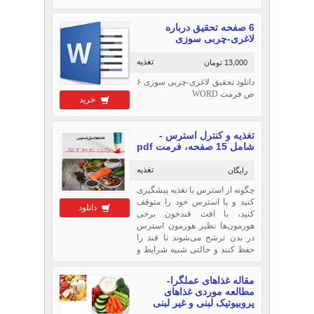
6 صفحه تحقیق درباره
لاغری-چربی سوزی
تغذیه
13,000 تومان
دانلود تحقیق لاغری-چربی سوزی ۶
ص فرمت WORD
خرید
تغذیه و کنترل استرس -
شامل 15 صفحه، فرمت pdf
تغذیه
رایگان
چگونه از استرس با تغذیه پیشگیری
کنید و یا استرس خود را متوقف
دانلود
کنید، با افت قندخون برخی
هورمون‌ها نظیر هورمون استرس
در بدن ترشح می‌شوند تا قند را
حفظ كنند و حالتی شبیه شرایط و
حالت‌های استرس در ما رخ
می‌دهد.
مقاله غذاهای عملگرا-
مطالعه موردی غذاهای
پروبیوتیک لبنی و غیر لبنی