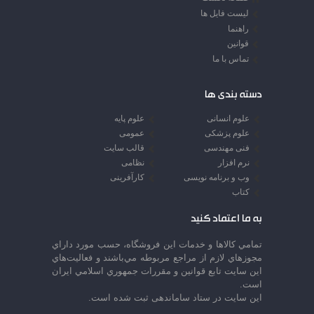
لیست فایل ها
راهنما
قوانین
تماس با ما
دسته بندی ها
علوم انسانی
علوم پایه
علوم پزشکی
عمومی
فنی مهندسی
قالب سایت
نرم افزار
نظامی
وب و برنامه نویسی
کارآفرینی
کتاب
به ما اعتماد کنید
تمامي كالاها و خدمات اين فروشگاه، حسب مورد داراي
مجوزهاي لازم از مراجع مربوطه مي‌باشند و فعاليت‌هاي
اين سايت تابع قوانين و مقررات جمهوري اسلامي ايران
است.
این سایت در ستاد ساماندهی ثبت شده است.