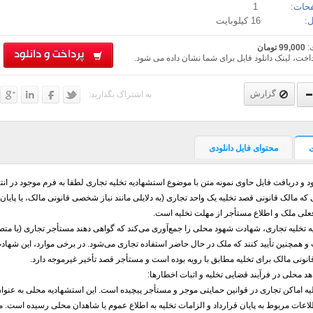
حات:
1
:
16 کیلوبایت
:
99,000 تومان
پرداخت و دانلود
اخت، لینک دانلود فایل برای شما نشان داده می شود.
گزارش
به اشتراک بگذارید:
محتوای فایل دانلودی
د و دریافت فایل حاوی نمونه متن با موضوع استشهادیه تخلیه تجاری لطفا به فرم موجود در ان
که مالک قانونی قصد تخلیه یک واحد تجاری (به دلایلی مانند نیاز شخصی قانونی مالک، یا پایان مد
لی ملک و اطلاع مستأجر از مهلت تخلیه است.
 تخلیه تجاری، شهادت شهود محلی را جمع‌آوری می‌کند که گواهی دهند مستأجر تجاری (یا متصر
و همچنین تأیید کنند که ملک در حال حاضر استفاده تجاری می‌شود. در برخی موارد، این شهادت
انونی مالک برای تخلیه مطابق با رویه بوده است و مستأجر قصد تأخیر غیرموجه دارد.
 محلی در فرآیند قضایی تخلیه و اثبات اخطارها:
لیه اماکن تجاری در قوانین حمایتی موجر و مستأجر پیچیده است. این استشهادیه محلی به عنوان د
لاعات مربوط به پایان قرارداد و الزامات تخلیه به اطلاع عموم یا شاهدان محلی رسیده است. مت