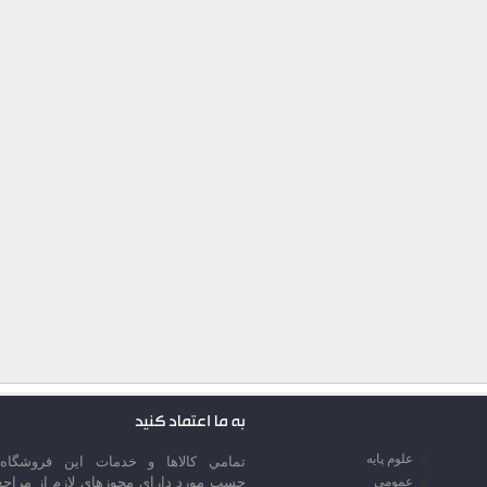
به ما اعتماد کنید
علوم پایه
تمامي كالاها و خدمات اين فروشگاه،
عمومی
حسب مورد داراي مجوزهاي لازم از مراجع