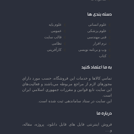
دسته بندی ها
علوم انسانی
علوم پایه
علوم پزشکی
عمومی
فنی مهندسی
قالب سایت
نرم افزار
نظامی
وب و برنامه نویسی
کارآفرینی
کتاب
به ما اعتماد کنید
تمامي كالاها و خدمات اين فروشگاه، حسب مورد داراي
مجوزهاي لازم از مراجع مربوطه مي‌باشند و فعاليت‌هاي
اين سايت تابع قوانين و مقررات جمهوري اسلامي ايران
است.
این سایت در ستاد ساماندهی ثبت شده است.
درباره ما
فروش اینترنتی فایل های قابل دانلود، پروژه، مقاله،
و....