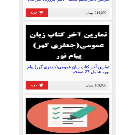
خرید
214,000 تومان
تمارین آخر کتاب زبان عمومی(جعفری گهر) پیام
نور، شامل 27 صفحه
خرید
169,000 تومان