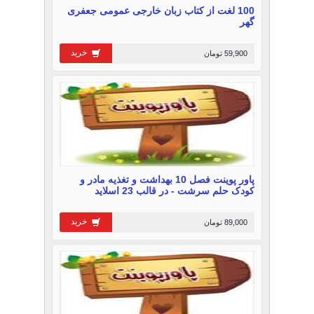
100 لغت از کتاب زبان خارجی عمومی جعفری
گهر
خرید
59,900 تومان
پاور پوینت فصل 10 بهداشت و تغذیه مادر و
کودک حلم سرشت - در قالب 23 اسلاید
خرید
89,000 تومان