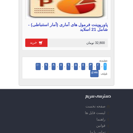
پاورپوینت فرمول های آماری (آمار استنباطی) -
شامل 21 اسلاید
خرید
32,800 تومان
صفحه
10
9
8
7
6
5
4
3
2
1
-
-
-
-
-
-
-
-
-
بعدی
قبلی ·
دسترسی سریع
صفحه نخست
لیست فایل ها
راهنما
قوانین
تماس با ما